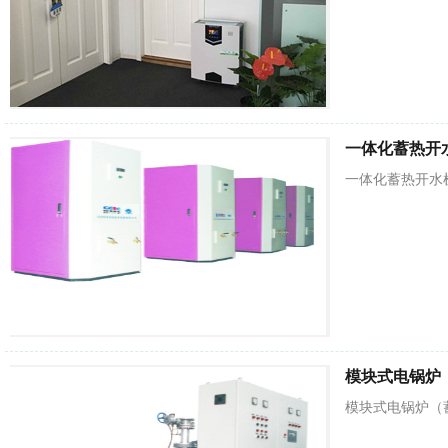
一体化蓄热开
一体化蓄热开水
模块式电锅炉
模块式电锅炉（