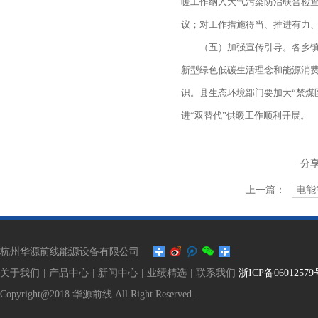
暖工作纳入大气污染防治联合检
议；对工作措施得当、推进有力
（五）加强宣传引导。各乡镇
新型绿色低碳生活理念和能源消
识。县生态环境部门要加大“禁煤
进“双替代”供暖工作顺利开展。
分
上一篇：
电能
杭州华源前线能源设备有限公司
关于我们
|
产品中心
|
新闻中心
|
业绩精选
|
联系我们
浙ICP备06012579
Copyright@2018 华源前线 All Right Reserved.