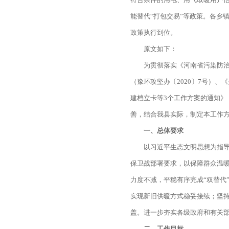
能替代“打包交易”等政策。各乡
政策执行到位。
原文如下：
为贯彻落实《河南省污染防治攻
（豫环攻坚办〔2020〕7号）、
建档立卡等3个工作方案的通知》
善，结合我县实际，制定本工作
一、总体要求
以习近平生态文明思想为指
保卫战部署要求，以保障群众温暖
力度不减，平稳有序完成“双替代
实现新旧供暖方式稳妥接续；坚持
盖。进一步夯实各级政府和有关部
二、工作目标